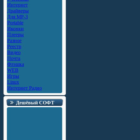
Интернет
Драйверы
Для MP-3
Portable
Иконки
Плееры
Разное
Реестр
Видео
Почта
Флэшка
WEB
Игры
Linux
Интернет Радио
Дешёвый СОФТ