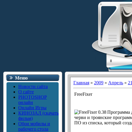
Меню
Главная
»
2009
»
Апрель
»
2
Новости сайта
О сайте
FreeFixer
PHOTOSHOP
онлайн
Онлайн Игры
Программа д
КИНОЗАЛ (скачать
черви и троянские программ
фильм)
ПО из списка, который созд
Обои мобилы и
рабочего стола