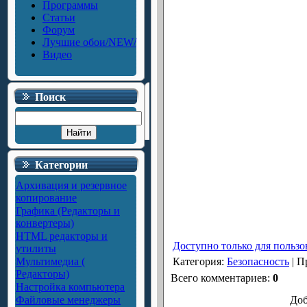
Программы
Статьи
Форум
Лучшие обои/NEW/
Видео
Поиск
Категории
Архивация и резервное
копирование
Графика (Редакторы и
конвертеры)
HTML редакторы и
Доступно только для пользо
утилиты
Мультимедиа (
Категория
:
Безопасность
|
П
Редакторы)
Всего комментариев
:
0
Настройка компьютера
Файловые менеджеры
Доб