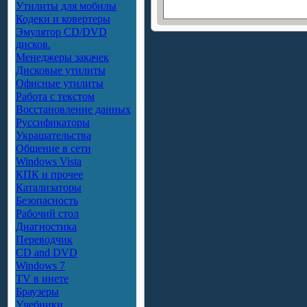
Утилиты для мобилы
Кодеки и ковертеры
Эмулятор CD/DVD
дисков.
Менеджеры закачек
Дисковые утилиты
Офисные утилиты
Работа с текстом
Восстановление данных
Руссификаторы
Украшательства
Общение в сети
Windows Vista
КПК и прочее
Катализаторы
Безопасность
Рабочий стол
Диагностика
Переводчик
CD and DVD
Windows 7
TV в инете
Браузеры
Учебники