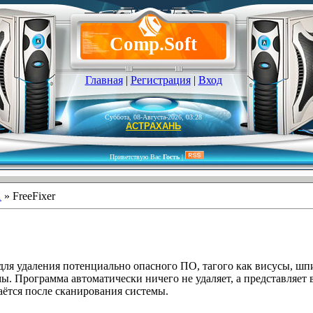
Comp.Soft
Главная
|
Регистрация
|
Вход
Суббота, 08-Августа-2026, 03:28
АСТРАХАНЬ
Приветствую Вас
Гость
|
1
» FreeFixer
ля удаления потенциально опасного ПО, тагого как висусы, шп
ы. Программа автоматически ничего не удаляет, а представляет
аётся после сканирования системы.