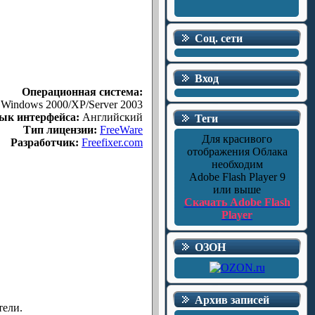
Соц. сети
Вход
Операционная система:
Windows 2000/XP/Server 2003
ык интерфейса:
Английский
Теги
Тип лицензии:
FreeWare
Для красивого
Разработчик:
Freefixer.com
отображения Облака
необходим
Adobe Flash Player 9
или выше
Скачать Adobe Flash
Player
ОЗОН
Архив записей
тели.