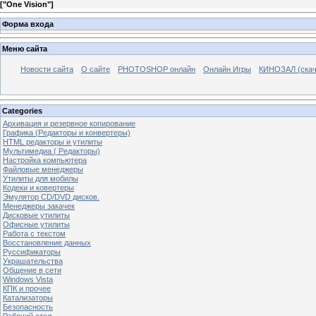
[
"One Vision"
]
Форма входа
Меню сайта
Новости сайта
О сайте
PHOTOSHOP онлайн
Онлайн Игры
КИНОЗАЛ (скач
Categories
Архивация и резервное копирование
Графика (Редакторы и конвертеры)
HTML редакторы и утилиты
Мультимедиа ( Редакторы)
Настройка компьютера
Файловые менеджеры
Утилиты для мобилы
Кодеки и ковертеры
Эмулятор CD/DVD дисков.
Менеджеры закачек
Дисковые утилиты
Офисные утилиты
Работа с текстом
Восстановление данных
Руссификаторы
Украшательства
Общение в сети
Windows Vista
КПК и прочее
Катализаторы
Безопасность
Рабочий стол