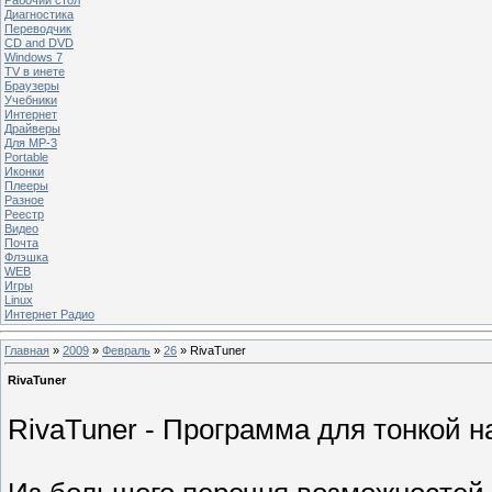
Диагностика
Переводчик
CD and DVD
Windows 7
TV в инете
Браузеры
Учебники
Интернет
Драйверы
Для MP-3
Portable
Иконки
Плееры
Разное
Реестр
Видео
Почта
Флэшка
WEB
Игры
Linux
Интернет Радио
Главная
»
2009
»
Февраль
»
26
» RivaTuner
RivaTuner
RivaTuner - Программа для тонкой 