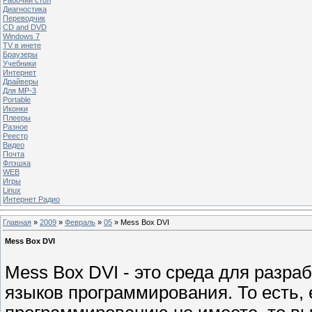
Диагностика
Переводчик
CD and DVD
Windows 7
TV в инете
Браузеры
Учебники
Интернет
Драйверы
Для MP-3
Portable
Иконки
Плееры
Разное
Реестр
Видео
Почта
Флэшка
WEB
Игры
Linux
Интернет Радио
Главная
»
2009
»
Февраль
»
05
» Mess Box DVI
Mess Box DVI
Mess Box DVI - это среда для разра
языков программирования. То есть, 