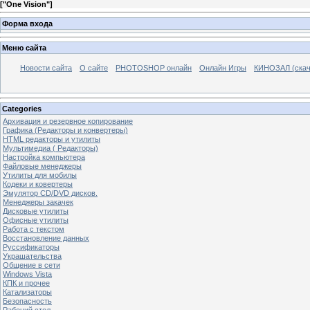
[
"One Vision"
]
Форма входа
Меню сайта
Новости сайта
О сайте
PHOTOSHOP онлайн
Онлайн Игры
КИНОЗАЛ (скач
Categories
Архивация и резервное копирование
Графика (Редакторы и конвертеры)
HTML редакторы и утилиты
Мультимедиа ( Редакторы)
Настройка компьютера
Файловые менеджеры
Утилиты для мобилы
Кодеки и ковертеры
Эмулятор CD/DVD дисков.
Менеджеры закачек
Дисковые утилиты
Офисные утилиты
Работа с текстом
Восстановление данных
Руссификаторы
Украшательства
Общение в сети
Windows Vista
КПК и прочее
Катализаторы
Безопасность
Рабочий стол