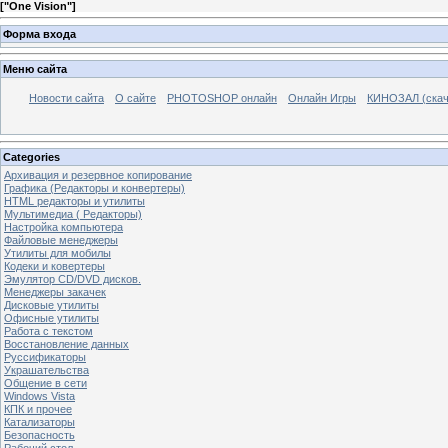
[
"One Vision"
]
Форма входа
Меню сайта
Новости сайта
О сайте
PHOTOSHOP онлайн
Онлайн Игры
КИНОЗАЛ (скач
Categories
Архивация и резервное копирование
Графика (Редакторы и конвертеры)
HTML редакторы и утилиты
Мультимедиа ( Редакторы)
Настройка компьютера
Файловые менеджеры
Утилиты для мобилы
Кодеки и ковертеры
Эмулятор CD/DVD дисков.
Менеджеры закачек
Дисковые утилиты
Офисные утилиты
Работа с текстом
Восстановление данных
Руссификаторы
Украшательства
Общение в сети
Windows Vista
КПК и прочее
Катализаторы
Безопасность
Рабочий стол