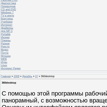
Диагностика
Переводчик
CD and DVD
Windows 7
TV в инете
Браузеры
Учебники
Интернет
Драйверы
Для MP-3
Portable
Иконки
Плееры
Разное
Реестр
Видео
Почта
Флэшка
WEB
Игры
Linux
Интернет Радио
Главная
»
2008
»
Декабрь
»
07
» 360desktop
360desktop
С помощью этой программы рабочий
панорамный, с возможностью вращен