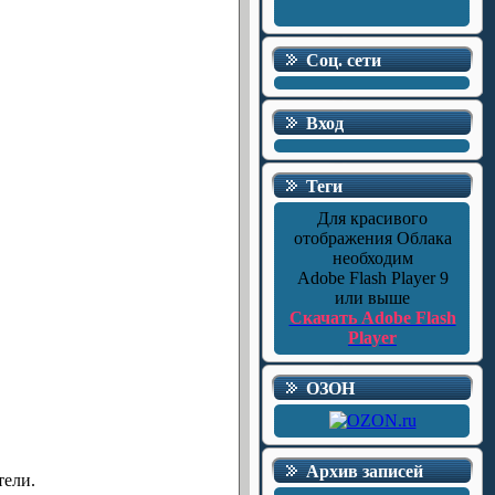
Соц. сети
Вход
Теги
Для красивого
отображения Облака
необходим
Adobe Flash Player 9
или выше
Скачать Adobe Flash
Player
ОЗОН
Архив записей
тели.