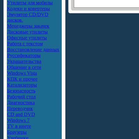
Утилиты для мобилы
Кодеки и ковертеры
Эмулятор CD/DVD
дисков.
Менеджеры закачек
Дисковые утилиты
Офисные утилиты
Работа с текстом
Восстановление данных
Руссификаторы
Украшательства
Общение в сети
Windows Vista
КПК и прочее
Катализаторы
Безопасность
Рабочий стол
Диагностика
Переводчик
CD and DVD
Windows 7
TV в инете
Браузеры
Учебники