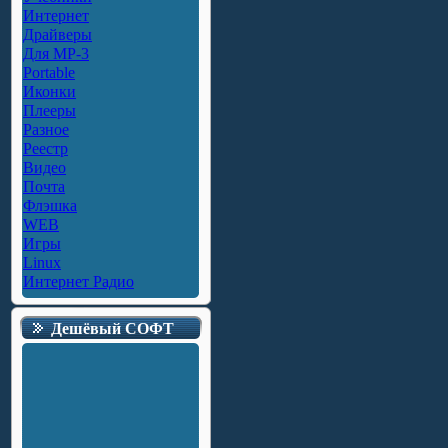
Интернет
Драйверы
Для MP-3
Portable
Иконки
Плееры
Разное
Реестр
Видео
Почта
Флэшка
WEB
Игры
Linux
Интернет Радио
Дешёвый СОФТ