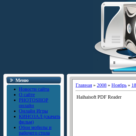
Меню
Главная
»
2008
»
Ноябрь
»
1
Новости сайта
О сайте
Haihaisoft PDF Reader
PHOTOSHOP
онлайн
Онлайн Игры
КИНОЗАЛ (скачать
фильм)
Обои мобилы и
рабочего стола