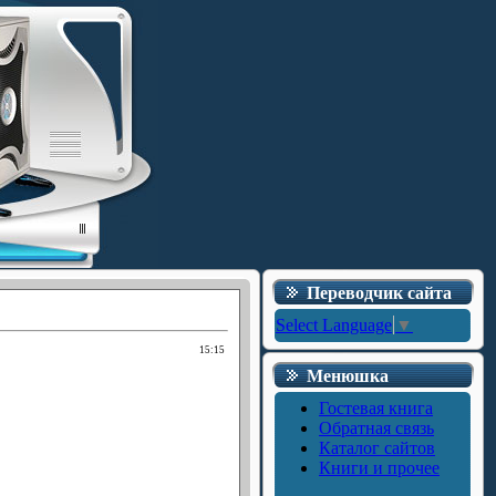
Переводчик сайта
Select Language
▼
15:15
Менюшка
Гостевая книга
Обратная связь
Каталог сайтов
Книги и прочее