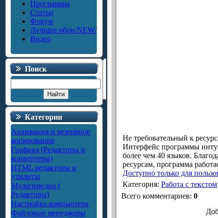
Программы
Статьи
Форум
Лучшие обои/NEW/
Видео
Поиск
Категории
Архивация и резервное
Не требовательный к ресур
копирование
Интерфейс программы инту
Графика (Редакторы и
более чем 40 языков. Благо
конвертеры)
ресурсам, программа работа
HTML редакторы и
Доступно только для пользо
утилиты
Категория
:
Работа с текстом
Мультимедиа (
Редакторы)
Всего комментариев
:
0
Настройка компьютера
Доб
Файловые менеджеры