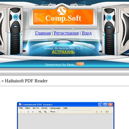
Comp.Soft
Главная
|
Регистрация
|
Вход
Четверг, 06-Августа-2026, 11:52
АСТРАХАНЬ
Приветствую Вас
Гость
|
8
» Haihaisoft PDF Reader