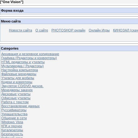
[
"One Vision"
]
Форма входа
Меню сайта
Новости сайта
О сайте
PHOTOSHOP онлайн
Онлайн Игры
КИНОЗАЛ (скач
Categories
Архивация и резервное копирование
Графика (Редакторы и конвертеры)
HTML редакторы и утилиты
Мультимедиа ( Редакторы)
Настройка компьютера
Файловые менеджеры
Утилиты для мобилы
Кодеки и ковертеры
Эмулятор CD/DVD дисков.
Менеджеры закачек
Дисковые утилиты
Офисные утилиты
Работа с текстом
Восстановление данных
Руссификаторы
Украшательства
Общение в сети
Windows Vista
КПК и прочее
Катализаторы
Безопасность
Рабочий стол