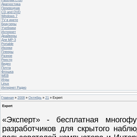
Диагностика
Переводчик
CD and DVD
Windows 7
TV в инете
Браузеры
Учебники
Интернет
Драйверы
Для MP-3
Portable
Иконки
Плееры
Разное
Реестр
Видео
Почта
Флэшка
WEB
Игры
Linux
Интернет Радио
Главная
»
2008
»
Октябрь
»
21
» Expert
Expert
«Эксперт» - бесплатная многофу
разработчиков для скрытого набл