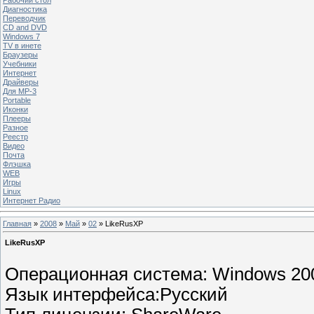
Диагностика
Переводчик
CD and DVD
Windows 7
TV в инете
Браузеры
Учебники
Интернет
Драйверы
Для MP-3
Portable
Иконки
Плееры
Разное
Реестр
Видео
Почта
Флэшка
WEB
Игры
Linux
Интернет Радио
Главная
»
2008
»
Май
»
02
» LikeRusXP
LikeRusXP
Операционная система:
Windows 200
Язык интерфейса:
Русский