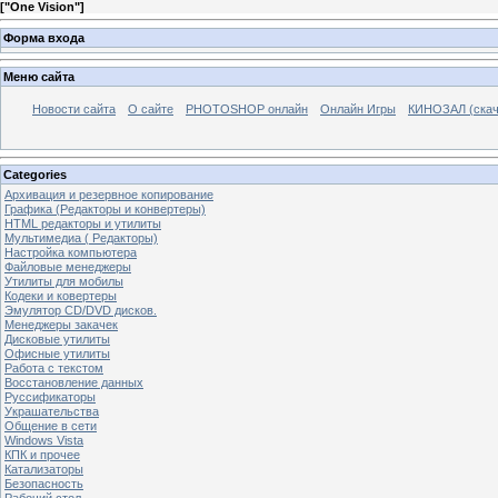
[
"One Vision"
]
Форма входа
Меню сайта
Новости сайта
О сайте
PHOTOSHOP онлайн
Онлайн Игры
КИНОЗАЛ (скач
Categories
Архивация и резервное копирование
Графика (Редакторы и конвертеры)
HTML редакторы и утилиты
Мультимедиа ( Редакторы)
Настройка компьютера
Файловые менеджеры
Утилиты для мобилы
Кодеки и ковертеры
Эмулятор CD/DVD дисков.
Менеджеры закачек
Дисковые утилиты
Офисные утилиты
Работа с текстом
Восстановление данных
Руссификаторы
Украшательства
Общение в сети
Windows Vista
КПК и прочее
Катализаторы
Безопасность
Рабочий стол