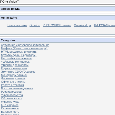
[
"One Vision"
]
Форма входа
Меню сайта
Новости сайта
О сайте
PHOTOSHOP онлайн
Онлайн Игры
КИНОЗАЛ (скач
Categories
Архивация и резервное копирование
Графика (Редакторы и конвертеры)
HTML редакторы и утилиты
Мультимедиа ( Редакторы)
Настройка компьютера
Файловые менеджеры
Утилиты для мобилы
Кодеки и ковертеры
Эмулятор CD/DVD дисков.
Менеджеры закачек
Дисковые утилиты
Офисные утилиты
Работа с текстом
Восстановление данных
Руссификаторы
Украшательства
Общение в сети
Windows Vista
КПК и прочее
Катализаторы
Безопасность
Рабочий стол