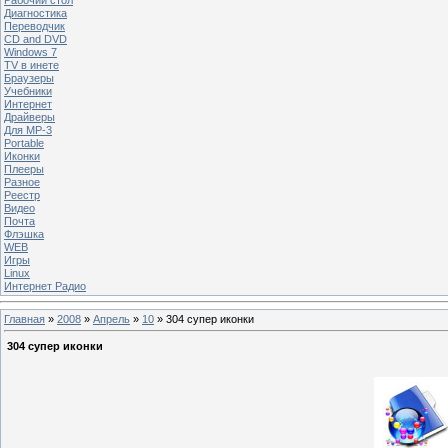
Диагностика
Переводчик
CD and DVD
Windows 7
TV в инете
Браузеры
Учебники
Интернет
Драйверы
Для MP-3
Portable
Иконки
Плееры
Разное
Реестр
Видео
Почта
Флэшка
WEB
Игры
Linux
Интернет Радио
Главная
»
2008
»
Апрель
»
10
» 304 супер иконки
304 супер иконки