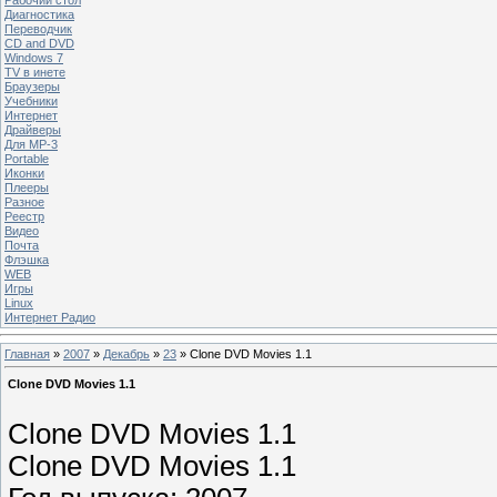
Диагностика
Переводчик
CD and DVD
Windows 7
TV в инете
Браузеры
Учебники
Интернет
Драйверы
Для MP-3
Portable
Иконки
Плееры
Разное
Реестр
Видео
Почта
Флэшка
WEB
Игры
Linux
Интернет Радио
Главная
»
2007
»
Декабрь
»
23
» Clone DVD Movies 1.1
Clone DVD Movies 1.1
Clone DVD Movies 1.1
Clone DVD Movies 1.1