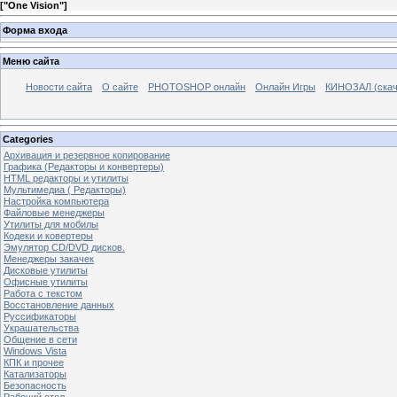
[
"One Vision"
]
Форма входа
Меню сайта
Новости сайта
О сайте
PHOTOSHOP онлайн
Онлайн Игры
КИНОЗАЛ (скач
Categories
Архивация и резервное копирование
Графика (Редакторы и конвертеры)
HTML редакторы и утилиты
Мультимедиа ( Редакторы)
Настройка компьютера
Файловые менеджеры
Утилиты для мобилы
Кодеки и ковертеры
Эмулятор CD/DVD дисков.
Менеджеры закачек
Дисковые утилиты
Офисные утилиты
Работа с текстом
Восстановление данных
Руссификаторы
Украшательства
Общение в сети
Windows Vista
КПК и прочее
Катализаторы
Безопасность
Рабочий стол