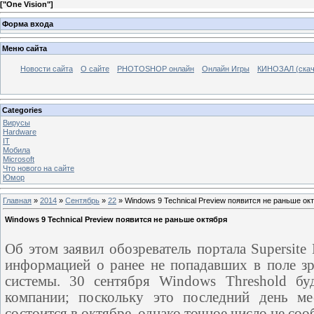
[
"One Vision"
]
Форма входа
Меню сайта
Новости сайта
О сайте
PHOTOSHOP онлайн
Онлайн Игры
КИНОЗАЛ (скач
Categories
Вирусы
Hardware
IT
Мобила
Microsoft
Что нового на сайте
Юмор
Главная
»
2014
»
Сентябрь
»
22
» Windows 9 Technical Preview появится не раньше ок
Windows 9 Technical Preview появится не раньше октября
Об этом заявил обозреватель портала Supersit
информацией о ранее не попадавших в поле з
системы. 30 сентября Windows Threshold буд
компании; поскольку это последний день мес
состоится в октябре, однако точное число не соо