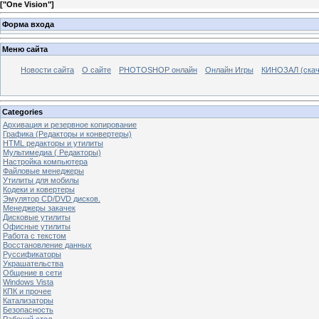
[
"One Vision"
]
Форма входа
Меню сайта
Новости сайта
О сайте
PHOTOSHOP онлайн
Онлайн Игры
КИНОЗАЛ (скач
Categories
Архивация и резервное копирование
Графика (Редакторы и конвертеры)
HTML редакторы и утилиты
Мультимедиа ( Редакторы)
Настройка компьютера
Файловые менеджеры
Утилиты для мобилы
Кодеки и ковертеры
Эмулятор CD/DVD дисков.
Менеджеры закачек
Дисковые утилиты
Офисные утилиты
Работа с текстом
Восстановление данных
Руссификаторы
Украшательства
Общение в сети
Windows Vista
КПК и прочее
Катализаторы
Безопасность
Рабочий стол