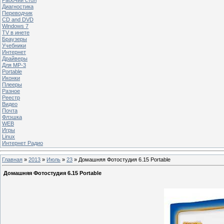
Диагностика
Переводчик
CD and DVD
Windows 7
TV в инете
Браузеры
Учебники
Интернет
Драйверы
Для MP-3
Portable
Иконки
Плееры
Разное
Реестр
Видео
Почта
Флэшка
WEB
Игры
Linux
Интернет Радио
Главная
»
2013
»
Июль
»
23
» Домашняя Фотостудия 6.15 Portable
Домашняя Фотостудия 6.15 Portable