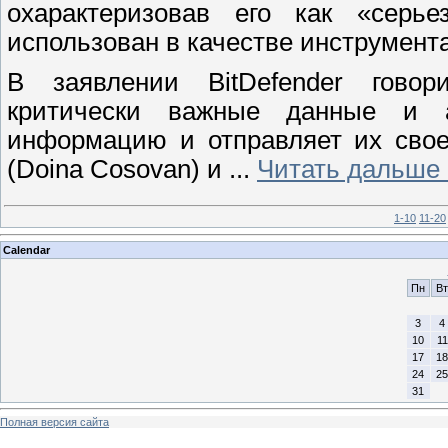
охарактеризовав его как «серь
использован в качестве инструмент
В заявлении BitDefender говори
критически важные данные и 
информацию и отправляет их свое
(Doina Cosovan) и
...
Читать дальше 
1-10
11-20
Calendar
Пн
Вт
3
4
10
11
17
18
24
25
31
Полная версия сайта