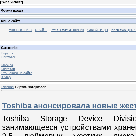
[
"One Vision"
]
Форма входа
Меню сайта
Новости сайта
О сайте
PHOTOSHOP онлайн
Онлайн Игры
КИНОЗАЛ (скач
Categories
Вирусы
Hardware
IT
Мобила
Microsoft
Что нового на сайте
Юмор
Главная
»
Архив материалов
Toshiba анонсировала новые жес
Toshiba Storage Device Divisi
занимающееся устройствами хране
2,5 дюймовых жестких диска